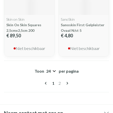
Skin on Skin
SanoSkin
Skin On Skin Squares
Sanoskin First Gelpleister
2,5cmx2,5cm 200
Ovaal N/st 5
€ 89,50
€ 4,80
Niet beschikbaar
Niet beschikbaar
Toon
per pagina
Pagina's
U lees momenteel pagina
Pagina
1
2