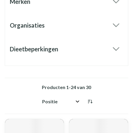
Merken
filter
Organisaties
filter
Dieetbeperkingen
filter
Producten
1
-
24
van
30
Sorteer op: