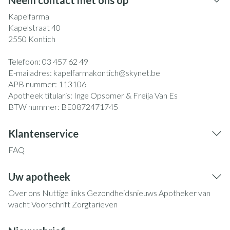
Neem contact met ons op
Kapelfarma
Kapelstraat 40
2550
Kontich
Telefoon:
03 457 62 49
E-mailadres:
kapelfarmakontich@
skynet.be
APB nummer:
113106
Apotheek titularis:
Inge Opsomer & Freija Van Es
BTW nummer:
BE0872471745
Klantenservice
FAQ
Uw apotheek
Over ons
Nuttige links
Gezondheidsnieuws
Apotheker van
wacht
Voorschrift
Zorgtarieven