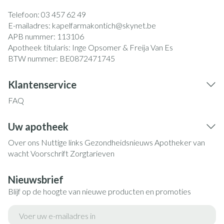
Telefoon:
03 457 62 49
E-mailadres:
kapelfarmakontich@
skynet.be
APB nummer:
113106
Apotheek titularis:
Inge Opsomer & Freija Van Es
BTW nummer:
BE0872471745
Klantenservice
FAQ
Uw apotheek
Over ons
Nuttige links
Gezondheidsnieuws
Apotheker van
wacht
Voorschrift
Zorgtarieven
Nieuwsbrief
Blijf op de hoogte van nieuwe producten en promoties
E-mail adres