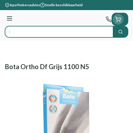
Ga naar de inhoud
Apothekersadvies
Snelle beschikbaarheid
Menu
Zoek
Product, merk, categorie...
Bota Ortho Df Grijs 1100 N5