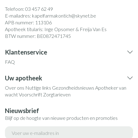
Telefoon:
03 457 62 49
E-mailadres:
kapelfarmakontich@
skynet.be
APB nummer:
113106
Apotheek titularis:
Inge Opsomer & Freija Van Es
BTW nummer:
BE0872471745
Klantenservice
FAQ
Uw apotheek
Over ons
Nuttige links
Gezondheidsnieuws
Apotheker van
wacht
Voorschrift
Zorgtarieven
Nieuwsbrief
Blijf op de hoogte van nieuwe producten en promoties
E-mail adres