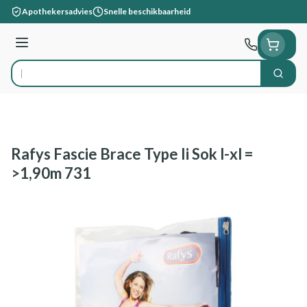
Ga naar de inhoud
Apothekersadvies
Snelle beschikbaarheid
Menu
Zoek
Product, merk, categorie...
Rafys Fascie Brace Type Ii Sok l-xl =
>1,90m 731