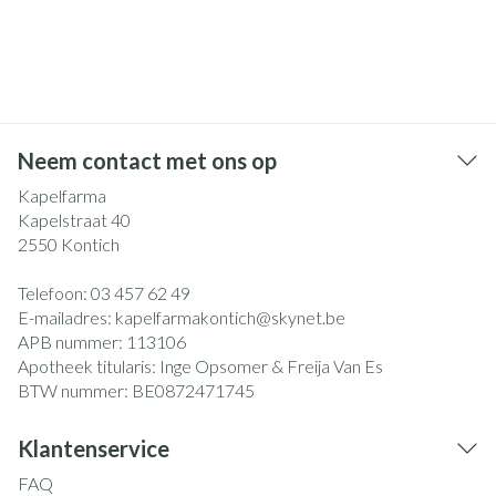
Neem contact met ons op
Kapelfarma
Kapelstraat 40
2550
Kontich
Telefoon:
03 457 62 49
E-mailadres:
kapelfarmakontich@
skynet.be
APB nummer:
113106
Apotheek titularis:
Inge Opsomer & Freija Van Es
BTW nummer:
BE0872471745
Klantenservice
FAQ