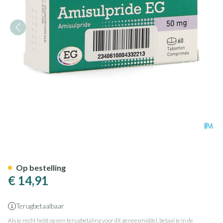
Amisulpride EG 50 Mg Tabl 60
Op bestelling
€ 14,91
Terugbetaalbaar
Als je recht hebt op een terugbetaling voor dit geneesmiddel, betaal je in de