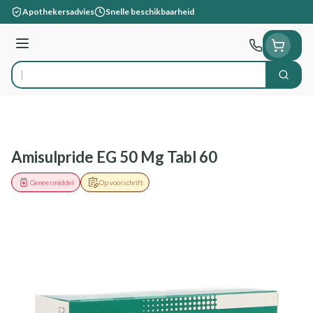
Ga naar de inhoud
Apothekersadvies
Snelle beschikbaarheid
Menu
Zoek
Product, merk, categorie...
Amisulpride EG 50 Mg Tabl 60
Geneesmiddel
Op voorschrift