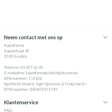
Neem contact met ons op
Kapelfarma
Kapelstraat 40
2550
Kontich
Telefoon:
03 457 62 49
E-mailadres:
kapelfarmakontich@
skynet.be
APB nummer:
113106
Apotheek titularis:
Inge Opsomer & Freija Van Es
BTW nummer:
BE0872471745
Klantenservice
FAQ