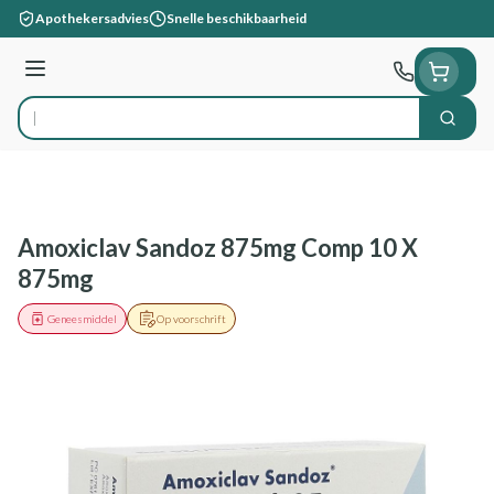
Ga naar de inhoud
Apothekersadvies
Snelle beschikbaarheid
Menu
Zoek
Product, merk, categorie...
Amoxiclav Sandoz 875mg Comp 10 X
875mg
Geneesmiddel
Op voorschrift