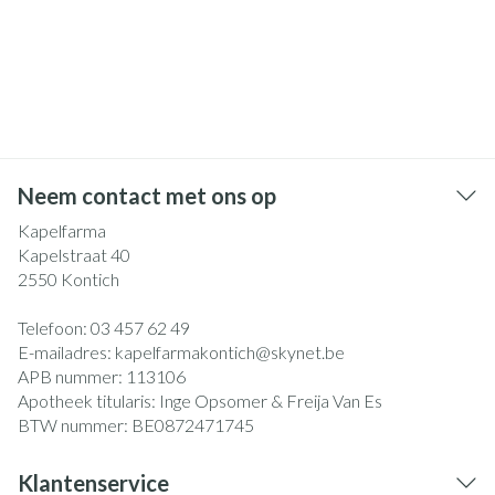
Neem contact met ons op
Kapelfarma
Kapelstraat 40
2550
Kontich
Telefoon:
03 457 62 49
E-mailadres:
kapelfarmakontich@
skynet.be
APB nummer:
113106
Apotheek titularis:
Inge Opsomer & Freija Van Es
BTW nummer:
BE0872471745
Klantenservice