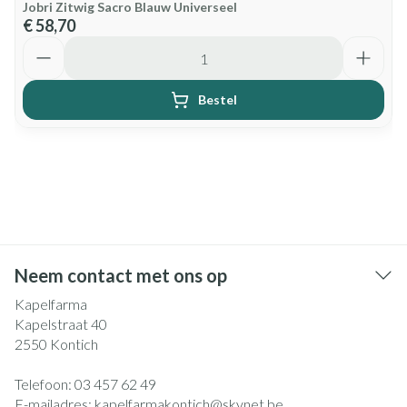
Jobri Zitwig Sacro Blauw Universeel
€ 58,70
Aantal
Bestel
Neem contact met ons op
Kapelfarma
Kapelstraat 40
2550
Kontich
Telefoon:
03 457 62 49
E-mailadres:
kapelfarmakontich@
skynet.be