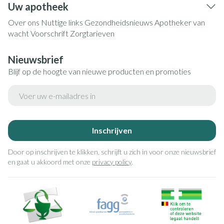
Uw apotheek
Over ons
Nuttige links
Gezondheidsnieuws
Apotheker van
wacht
Voorschrift
Zorgtarieven
Nieuwsbrief
Blijf op de hoogte van nieuwe producten en promoties
E-mail adres
Inschrijven
Door op inschrijven te klikken, schrijft u zich in voor onze nieuwsbrief
en gaat u akkoord met onze
privacy policy
.