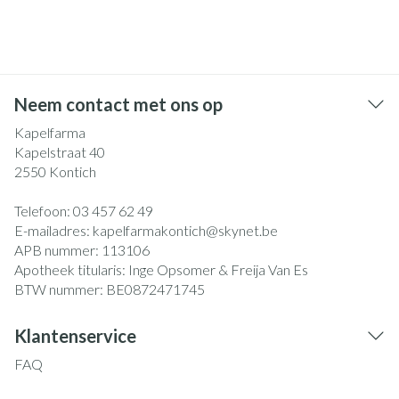
Neem contact met ons op
Kapelfarma
Kapelstraat 40
2550
Kontich
Telefoon:
03 457 62 49
E-mailadres:
kapelfarmakontich@
skynet.be
APB nummer:
113106
Apotheek titularis:
Inge Opsomer & Freija Van Es
BTW nummer:
BE0872471745
Klantenservice
FAQ