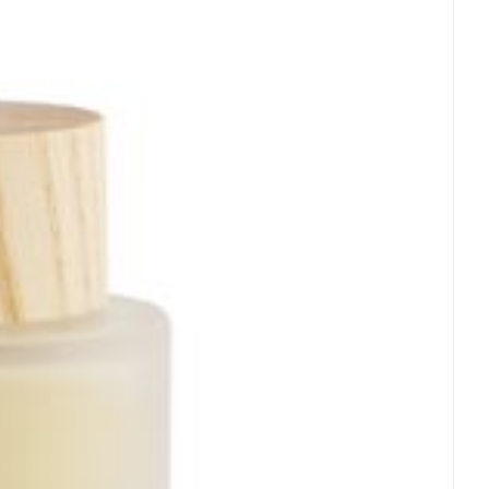
rende
Parfums en
geurproducten
CBD