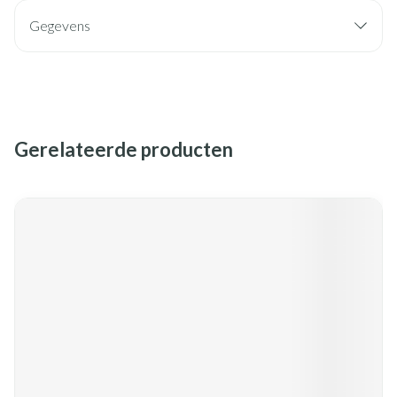
Gegevens
Gerelateerde producten
Navigeren door de elementen van de carrousel is mogelijk met de
Druk om carrousel over te slaan
Druk op om naar carrouselnavigatie te gaan