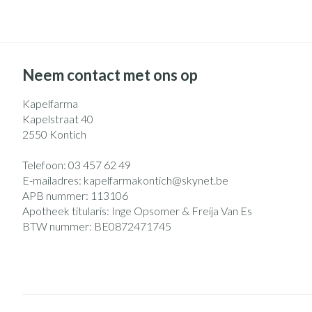
Eelt
Zuurstof
Eksteroog - likd
Ademhalingsst
Toon meer
Neem contact met ons op
Spieren en gew
Kapelfarma
Specifiek voor
Naalden en spu
Kapelstraat 40
2550
Kontich
Lichaamsverzorg
Spuiten
Infecties
Deodorant
Oplossing voor i
Telefoon:
03 457 62 49
E-mailadres:
kapelfarmakontich@
skynet.be
Gezichtsverzorg
Naalden
APB nummer:
113106
Luizen
Naalden voor ins
Apotheek titularis:
Inge Opsomer & Freija Van Es
pennaalden
BTW nummer:
BE0872471745
Toon meer
Diagnostica
Haar