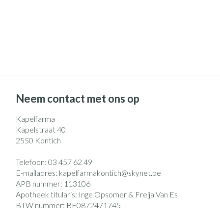
Neem contact met ons op
Kapelfarma
Kapelstraat 40
2550
Kontich
Telefoon:
03 457 62 49
E-mailadres:
kapelfarmakontich@
skynet.be
APB nummer:
113106
Apotheek titularis:
Inge Opsomer & Freija Van Es
BTW nummer:
BE0872471745