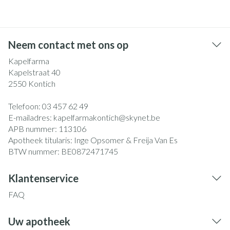
Neem contact met ons op
Kapelfarma
Kapelstraat 40
2550
Kontich
Telefoon:
03 457 62 49
E-mailadres:
kapelfarmakontich@
skynet.be
APB nummer:
113106
Apotheek titularis:
Inge Opsomer & Freija Van Es
BTW nummer:
BE0872471745
Klantenservice
FAQ
Uw apotheek