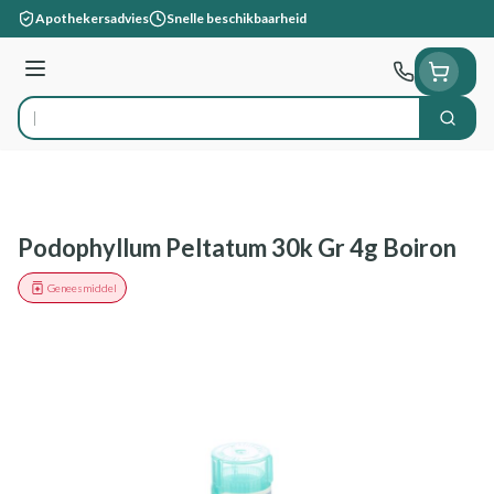
Ga naar de inhoud
Apothekersadvies
Snelle beschikbaarheid
Menu
Zoek
Product, merk, categorie...
Podophyllum Peltatum 30k Gr 4g Boiron
Geneesmiddel