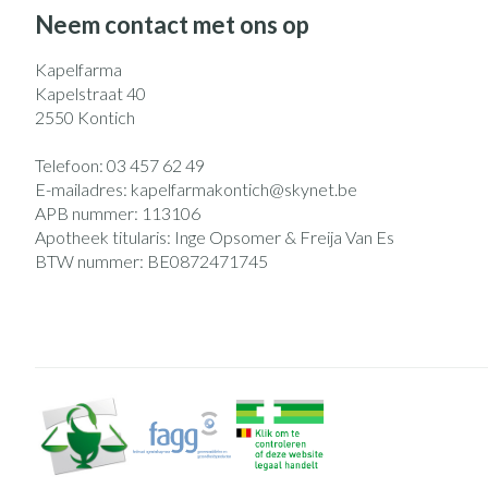
Eelt
Neem contact met ons op
Zuurstof
Eksteroog - likd
Ademhalingsst
Kapelfarma
Toon meer
Kapelstraat 40
2550
Kontich
Spieren en gew
Telefoon:
03 457 62 49
Specifiek voor
Naalden en spu
E-mailadres:
kapelfarmakontich@
skynet.be
APB nummer:
113106
Lichaamsverzorg
Spuiten
Infecties
Apotheek titularis:
Inge Opsomer & Freija Van Es
Deodorant
Oplossing voor i
BTW nummer:
BE0872471745
Gezichtsverzorg
Naalden
Luizen
Naalden voor ins
pennaalden
Toon meer
Diagnostica
Haar