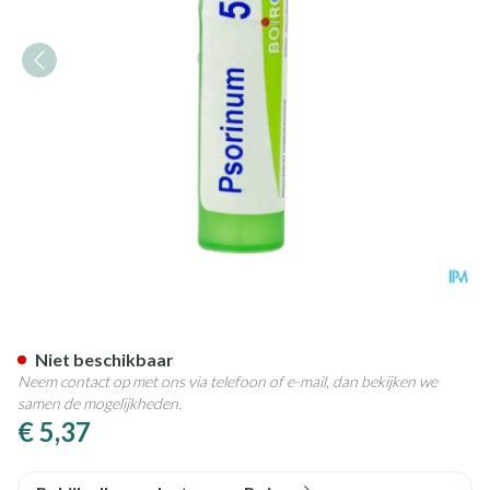
Psorinum 5ch Gr 4g Boiron
Niet beschikbaar
Neem contact op met ons via telefoon of e-mail, dan bekijken we
samen de mogelijkheden.
€ 5,37