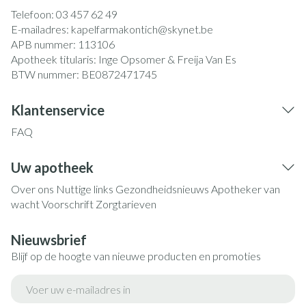
Telefoon:
03 457 62 49
E-mailadres:
kapelfarmakontich@
skynet.be
APB nummer:
113106
Apotheek titularis:
Inge Opsomer & Freija Van Es
BTW nummer:
BE0872471745
Klantenservice
FAQ
Uw apotheek
Over ons
Nuttige links
Gezondheidsnieuws
Apotheker van
wacht
Voorschrift
Zorgtarieven
Nieuwsbrief
Blijf op de hoogte van nieuwe producten en promoties
E-mail adres