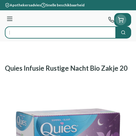
Ga naar de inhoud
Apothekersadvies
Snelle beschikbaarheid
Menu
Zoek
Product, merk, categorie...
Quies Infusie Rustige Nacht Bio Zakje 20