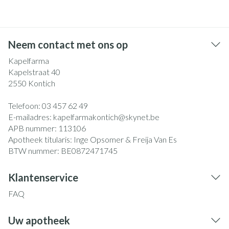
Neem contact met ons op
Kapelfarma
Kapelstraat 40
2550
Kontich
Telefoon:
03 457 62 49
E-mailadres:
kapelfarmakontich@
skynet.be
APB nummer:
113106
Apotheek titularis:
Inge Opsomer & Freija Van Es
BTW nummer:
BE0872471745
Klantenservice
FAQ
Uw apotheek