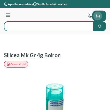
Ga naar de inhoud
Apothekersadvies
Snelle beschikbaarheid
Menu
Zoek
Product, merk, categorie...
Silicea Mk Gr 4g Boiron
Geneesmiddel