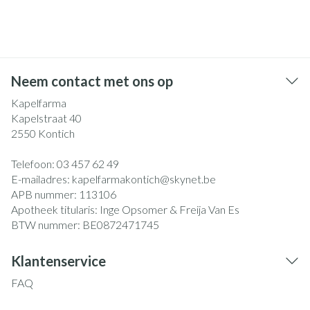
Neem contact met ons op
Kapelfarma
Kapelstraat 40
2550
Kontich
Telefoon:
03 457 62 49
E-mailadres:
kapelfarmakontich@
skynet.be
APB nummer:
113106
Apotheek titularis:
Inge Opsomer & Freija Van Es
BTW nummer:
BE0872471745
Klantenservice
FAQ