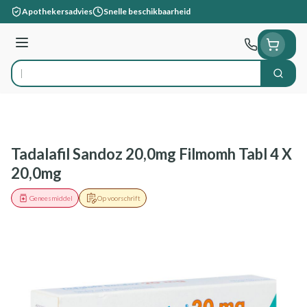
Ga naar de inhoud
Apothekersadvies
Snelle beschikbaarheid
Menu
Zoek
Product, merk, categorie...
Tadalafil Sandoz 20,0mg Filmomh Tabl 4 X
20,0mg
Geneesmiddel
Op voorschrift