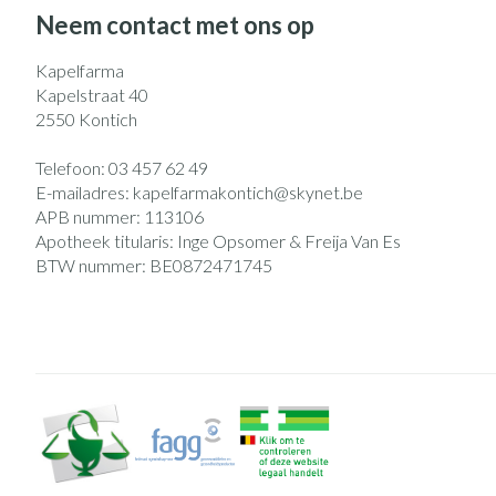
Eelt
Neem contact met ons op
Zuurstof
Eksteroog - likd
Ademhalingsst
Kapelfarma
Toon meer
Kapelstraat 40
2550
Kontich
Spieren en gew
Telefoon:
03 457 62 49
Specifiek voor
Naalden en spu
E-mailadres:
kapelfarmakontich@
skynet.be
APB nummer:
113106
Lichaamsverzorg
Spuiten
Infecties
Apotheek titularis:
Inge Opsomer & Freija Van Es
Deodorant
Oplossing voor i
BTW nummer:
BE0872471745
Gezichtsverzorg
Naalden
Luizen
Naalden voor ins
pennaalden
Toon meer
Diagnostica
Haar