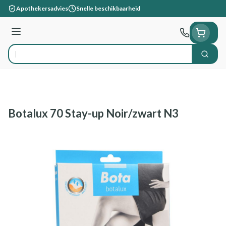
Ga naar de inhoud
Apothekersadvies
Snelle beschikbaarheid
Menu
Zoek
Product, merk, categorie...
Botalux 70 Stay-up Noir/zwart N3