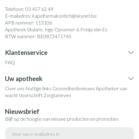
Telefoon:
03 457 62 49
E-mailadres:
kapelfarmakontich@
skynet.be
APB nummer:
113106
Apotheek titularis:
Inge Opsomer & Freija Van Es
BTW nummer:
BE0872471745
Klantenservice
FAQ
Uw apotheek
Over ons
Nuttige links
Gezondheidsnieuws
Apotheker van
wacht
Voorschrift
Zorgtarieven
Nieuwsbrief
Blijf op de hoogte van nieuwe producten en promoties
E-mail adres