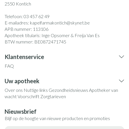
2550
Kontich
Telefoon:
03 457 62 49
E-mailadres:
kapelfarmakontich@
skynet.be
APB nummer:
113106
Apotheek titularis:
Inge Opsomer & Freija Van Es
BTW nummer:
BE0872471745
Klantenservice
FAQ
Uw apotheek
Over ons
Nuttige links
Gezondheidsnieuws
Apotheker van
wacht
Voorschrift
Zorgtarieven
Nieuwsbrief
Blijf op de hoogte van nieuwe producten en promoties
E-mail adres