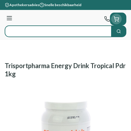
Ga naar de inhoud
Apothekersadvies
Snelle beschikbaarheid
Menu
Zoek
Product, merk, categorie...
Trisportpharma Energy Drink Tropical Pdr
1kg