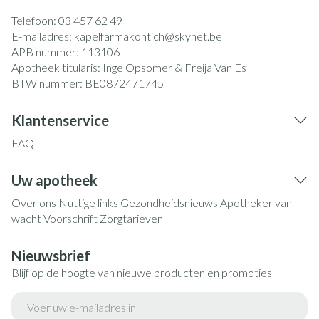
Telefoon:
03 457 62 49
E-mailadres:
kapelfarmakontich@
skynet.be
APB nummer:
113106
Apotheek titularis:
Inge Opsomer & Freija Van Es
BTW nummer:
BE0872471745
Klantenservice
FAQ
Uw apotheek
Over ons
Nuttige links
Gezondheidsnieuws
Apotheker van
wacht
Voorschrift
Zorgtarieven
Nieuwsbrief
Blijf op de hoogte van nieuwe producten en promoties
E-mail adres