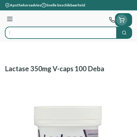
Ga naar de inhoud
Apothekersadvies
Snelle beschikbaarheid
Menu
Zoek
Product, merk, categorie...
Lactase 350mg V-caps 100 Deba